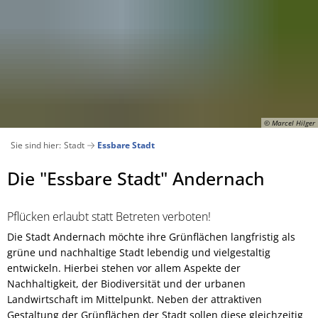
Aktuelles
Bürgerservice
Verwaltung
Stadt
Veranstaltungskalender
Ämter und Abteilungen von A-Z
Suchen
Pressemitteilungen 2026
Bankverbindungen
© Marcel Hilger
Wiege 
Ausschreibungen
Andernach geschichtlich
Sie sind hier:
Stadt
Essbare Stadt
Archiv Pressemitteilungen 2025
Bürgerbüro
Stadtentwicklung und Wohn
Bauen und Wohnen
Andernach in Zahlen
Essbare
Die "Essbare Stadt" Andernach
Bauen
Verkehrsbehinderungen
Digitales Rathaus
Klimasc
Bauleitpläne im Verfahren
Essbare Stadt
Stadt
städt. Grundstücksangebote
Pflücken erlaubt statt Betreten verboten!
E-Rechnung
Beigeordnete
Gesellschaft und Soziales
Lärmaktionsplan
Die Stadt Andernach möchte ihre Grünflächen langfristig als
grüne und nachhaltige Stadt lebendig und vielgestaltig
Grünschnitt / Umweltmobil
Bebauungspläne/Flächennu
Bürgermeister
Kinder, Jugend und Familie
entwickeln. Hierbei stehen vor allem Aspekte der
Energieberatung
Nachhaltigkeit, der Biodiversität und der urbanen
Krisenmanagement
Datenschutz
Medizinische Versorgung
Landwirtschaft im Mittelpunkt. Neben der attraktiven
Kommunale Wärmeplanung
Gestaltung der Grünflächen der Stadt sollen diese gleichzeitig