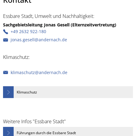
Essbare Stadt, Umwelt und Nachhaltigkeit:
Sachgebietsleitung
Jonas
Gesell (Elternzeitvertretung)
Sachgebi
+49 2632 922-180
jonas.gesell@andernach.de
Klimaschutz:
klimaschutz@andernach.de
Klimaschutz
Weitere Infos "Essbare Stadt"
Führungen durch die Essbare Stadt