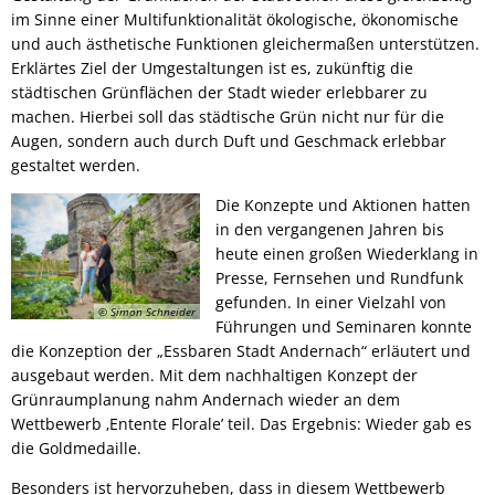
Leistungen A-Z
Haushaltspläne
Haushalt
"Smarte" Bahnhofstraße
im Sinne einer Multifunktionalität ökologische, ökonomische
und auch ästhetische Funktionen gleichermaßen unterstützen.
Interaktiver Haushaltsplan
Rats- und Bürgerinfosystem
Sportha
Impressum
Sport und Bäder
Erklärtes Ziel der Umgestaltungen ist es, zukünftig die
städtischen Grünflächen der Stadt wieder erlebbarer zu
Sportpl
Schaden melden
Eich
machen. Hierbei soll das städtische Grün nicht nur für die
Leitbild
Stadtteile
Freibad
Augen, sondern auch durch Duft und Geschmack erlebbar
Kell
Schiedsamt
St. Ama
gestaltet werden.
Oberbürgermeister
Partnerstädte
Hallen
Miesen
Dimona
Die Konzepte und Aktionen hatten
Straßenbau: Wiederkehrender Beitrag
Stadtrat
Öffentliche Bekanntmachungen
Politik
Named
in den vergangenen Jahren bis
Ekeren
Ortsbeir
heute einen großen Wiederklang in
Wahlen
Satzungen
Ortsrecht/Bauleitpläne
Stocker
Presse, Fernsehen und Rundfunk
Ortsbeir
Polizei- und sonstige Vero
gefunden. In einer Vielzahl von
Zulassungsstelle
Zella-Me
© Simon Schneider
Sitzungstermine
Ortsbei
Führungen und Seminaren konnte
Zweckvereinbarungen, Ver
Farnha
die Konzeption der „Essbaren Stadt Andernach“ erläutert und
Öffnungszeiten
Ortsbei
Stellenausschreibungen
ausgebaut werden. Mit dem nachhaltigen Konzept der
Bebauungspläne und Fläch
Grünraumplanung nahm Andernach wieder an dem
Aussch
Sonstige Satzungen nach 
Wettbewerb ‚Entente Florale’ teil. Das Ergebnis: Wieder gab es
Aufsich
die Goldmedaille.
Veränderungssperren
Beiräte
Besonders ist hervorzuheben, dass in diesem Wettbewerb