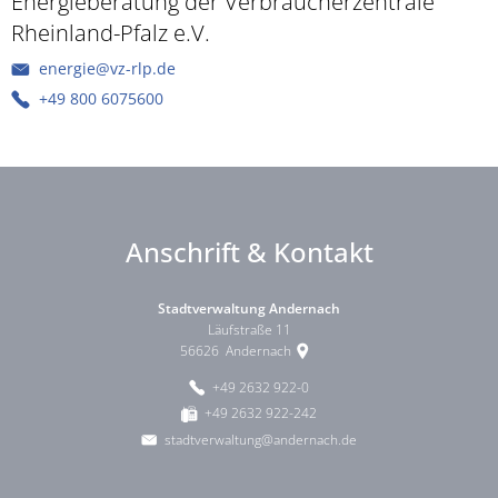
Energieberatung der Verbraucherzentrale
Rheinland-Pfalz e.V.
energie@vz-rlp.de
+49 800 6075600
Anschrift & Kontakt
Stadtverwaltung Andernach
Läufstraße 11
56626
Andernach
+49 2632 922-0
+49 2632 922-242
stadtverwaltung@andernach.de