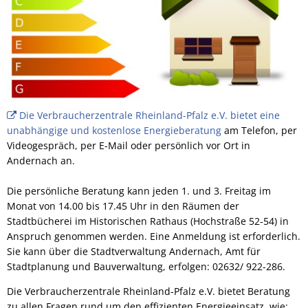
Leistungen A-Z
Haushaltspläne
Haushalt
"Smarte" Bahnhofstraße
Interaktiver Haushaltsplan
Rats- und Bürgerinfosystem
Sportha
Impressum
Sport und Bäder
Sportpl
Schaden melden
Eich
Leitbild
Stadtteile
Freibad
Kell
Schiedsamt
St. Ama
Oberbürgermeister
Partnerstädte
Hallen
Die Verbraucherzentrale Rheinland-Pfalz e.V. bietet eine
Miesen
Dimona
Straßenbau: Wiederkehrender Beitrag
unabhängige und kostenlose Energieberatung
am Telefon, per
Stadtrat
Öffentliche Bekanntmachungen
Politik
Named
Videogespräch, per E-Mail oder persönlich vor Ort in
Ekeren
Ortsbeir
Andernach an.
Wahlen
Satzungen
Ortsrecht/Bauleitpläne
Stocker
Ortsbeir
Polizei- und sonstige Vero
Die persönliche Beratung kann jeden 1. und 3. Freitag im
Zulassungsstelle
Zella-Me
Sitzungstermine
Ortsbei
Monat von 14.00 bis 17.45 Uhr in den Räumen der
Zweckvereinbarungen, Ver
Farnha
Stadtbücherei im Historischen Rathaus (Hochstraße 52-54) in
Öffnungszeiten
Ortsbei
Stellenausschreibungen
Bebauungspläne und Fläch
Anspruch genommen werden. Eine Anmeldung ist erforderlich.
Aussch
Sie kann über die Stadtverwaltung Andernach, Amt für
Sonstige Satzungen nach 
Stadtplanung und Bauverwaltung, erfolgen: 02632/ 922-286.
Aufsich
Veränderungssperren
Die Verbraucherzentrale Rheinland-Pfalz e.V. bietet Beratung
Beiräte
zu allen Fragen rund um den effizienten Energieeinsatz, wie: