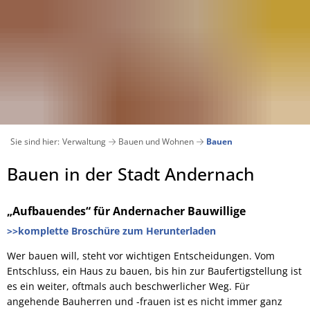
Aktuelles
Bürgerservice
Verwaltung
Stadt
Veranstaltungskalender
Ämter und Abteilungen von A-Z
Suchen
Pressemitteilungen 2026
Bankverbindungen
Wiege 
Ausschreibungen
Andernach geschichtlich
Sie sind hier:
Verwaltung
Bauen und Wohnen
Bauen
Archiv Pressemitteilungen 2025
Bürgerbüro
Stadtentwicklung und Wohn
Bauen und Wohnen
Andernach in Zahlen
Bauen
Bauen in der Stadt Andernach
Bauen
Verkehrsbehinderungen
Digitales Rathaus
Klimasc
Bauleitpläne im Verfahren
Essbare Stadt
städt. Grundstücksangebote
„Aufbauendes“ für Andernacher Bauwillige
E-Rechnung
Beigeordnete
Gesellschaft und Soziales
Lärmaktionsplan
>>komplette Broschüre zum Herunterladen
Grünschnitt / Umweltmobil
Bebauungspläne/Flächennu
Wer bauen will, steht vor wichtigen Entscheidungen. Vom
Bürgermeister
Kinder, Jugend und Familie
Entschluss, ein Haus zu bauen, bis hin zur Baufertigstellung ist
Energieberatung
Krisenmanagement
es ein weiter, oftmals auch beschwerlicher Weg. Für
Datenschutz
Medizinische Versorgung
Kommunale Wärmeplanung
angehende Bauherren und -frauen ist es nicht immer ganz