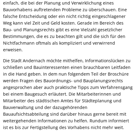
Leistungen A-Z
Haushaltspläne
einfach, die bei der Planung und Verwirklichung eines
Haushalt
"Smarte" Bahnhofstraße
Bauvorhabens auftretenden Probleme zu überschauen. Eine
Interaktiver Haushaltsplan
Rats- und Bürgerinfosystem
falsche Entscheidung oder ein nicht richtig eingeschlagener
Sportha
Impressum
Sport und Bäder
Weg kann viel Zeit und Geld kosten. Gerade im Bereich des
Sportpl
Schaden melden
Bau- und Planungsrechts gibt es eine Vielzahl gesetzlicher
Eich
Leitbild
Stadtteile
Bestimmungen, die es zu beachten gilt und die sich für den
Freibad
Kell
Nichtfachmann oftmals als kompliziert und verwirrend
Schiedsamt
St. Ama
Oberbürgermeister
Partnerstädte
Hallen
erweisen.
Miesen
Dimona
Straßenbau: Wiederkehrender Beitrag
Stadtrat
Öffentliche Bekanntmachungen
Politik
Die Stadt Andernach möchte mithelfen, Informationslücken zu
Named
Ekeren
schließen und Bauinteressenten einen brauchbaren Leitfaden
Ortsbeir
Wahlen
Satzungen
in die Hand geben. In dem nun folgendem Teil der Broschüre
Ortsrecht/Bauleitpläne
Stocker
Ortsbeir
werden Fragen des Bauordnungs- und Bauplanungsrechts
Polizei- und sonstige Vero
Zulassungsstelle
Zella-Me
angesprochen aber auch praktische Tipps zum Verfahrensgang
Sitzungstermine
Ortsbei
Zweckvereinbarungen, Ver
bei einem Baugesuch erläutert. Die Mitarbeiterinnen und
Farnha
Öffnungszeiten
Ortsbei
Mitarbeiter des städtischen Amtes für Städteplanung und
Stellenausschreibungen
Bebauungspläne und Fläch
Bauverwaltung und der dazugehörenden
Aussch
Sonstige Satzungen nach 
Bauaufsichtsabteilung sind darüber hinaus gerne bereit mit
Aufsich
weitergehenden Informationen zu helfen. Rundum informiert
Veränderungssperren
ist es bis zur Fertigstellung des Vorhabens nicht mehr weit.
Beiräte