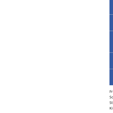
Fr
S
S
Ki