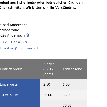
reibad aus Sicherheits- oder betrieblichen Gründen
üher schließen. Wir bitten um Ihr Verständnis.
reibad Andernach
tadionstraße
6626
Andernach
+49 2632 436-85
freibad@andernach.de
Kinder
Eintrittspreise
(3 - 17
Erwachsene
Jahre)
Einzelkarte
2,50
5,00
10-er Karte
20,00
36,00
70,00