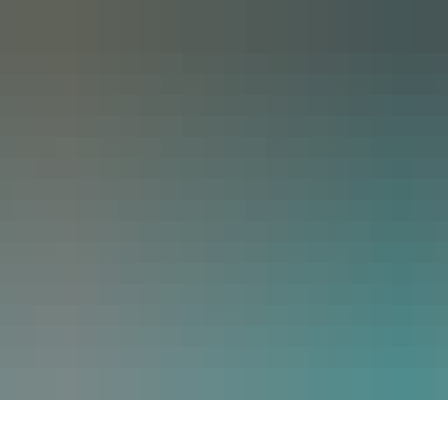
Aktuelles
Bürgerservice
Verwaltun
Veranstaltungskalender
Ämter und Abteilungen von A-Z
Ausschreibung
Pressemitteilungen 2026
Bankverbindungen
Bauen und Wo
Archiv Pressemitteilungen 2025
Bürgerbüro
Bauleitpläne im
Verkehrsbehinderungen
Digitales Rathaus
Beigeordnete
E-Rechnung
Bürgermeister
Grünschnitt / Umweltmobil
Datenschutz
Krisenmanagement
Haushalt
Leistungen A-Z
Impressum