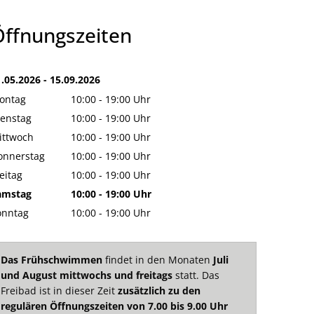
Eich
Stadtteile
Freibad
Öffnungszeiten
Kell
St. Amand
ster
Partnerstädte
Hallenbad
Miesenheim
Dimona
Stadtrat
ekanntmachungen
Politik
Namedy
1.05.2026
-
bis
15.09.2026
Ekeren
Ortsbeirat Eich
ontag
10:00
-
19:00
Uhr
Satzungen
eitpläne
Stockerau
Von 10:00 bis 19:00 Uhr
ienstag
10:00
-
19:00
Uhr
Ortsbeirat Kell
Polizei- und sonstige Verordnungen
Von 10:00 bis 19:00 Uhr
Zella-Mehlis
ndtagswahl RLP am 22.03.2026
Wahlhelfer Rückantwort
ittwoch
10:00
-
19:00
Uhr
e
Ortsbeirat Miesenheim
Zweckvereinbarungen, Verbandsordnungen
Von 10:00 bis 19:00 Uhr
onnerstag
10:00
-
19:00
Uhr
Farnham
le Wahlergebnisse
Ortsbeirat Namedy
Von 10:00 bis 19:00 Uhr
eibungen
eitag
10:00
-
19:00
Uhr
Bebauungspläne und Flächennutzungsplan
Von 10:00 bis 19:00 Uhr
Ausschüsse
amstag
10:00
-
19:00
Uhr
Sonstige Satzungen nach BauGB und LBauO
Von 10:00 bis 19:00 Uhr
onntag
10:00
-
19:00
Uhr
Aufsichtsräte
Veränderungssperren
Von 10:00 bis 19:00 Uhr
Beiräte
Das Frühschwimmen
findet in den Monaten
Juli
und August mittwochs und freitags
statt. Das
Freibad ist in dieser Zeit
zusätzlich zu den
regulären Öffnungszeiten von 7.00 bis 9.00 Uhr