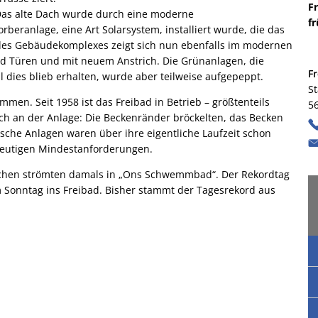
F
Das alte Dach wurde durch eine moderne
fr
beranlage, eine Art Solarsystem, installiert wurde, die das
es Gebäudekomplexes zeigt sich nun ebenfalls im modernen
Türen und mit neuem Anstrich. Die Grünanlagen, die
F
all dies blieb erhalten, wurde aber teilweise aufgepeppt.
S
en. Seit 1958 ist das Freibad in Betrieb – größtenteils
5
ch an der Anlage: Die Beckenränder bröckelten, das Becken
sche Anlagen waren über ihre eigentliche Laufzeit schon
heutigen Mindestanforderungen.
schen strömten damals in „Ons Schwemmbad“. Der Rekordtag
 Sonntag ins Freibad. Bisher stammt der Tagesrekord aus