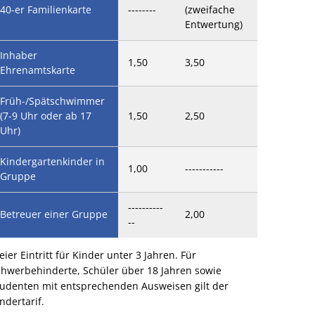
40-er Familienkarte
--------
(zweifache
Entwertung)
Inhaber
1,50
3,50
Ehrenamtskarte
Früh-/Spätschwimmer
(7-9 Uhr oder ab 17
1,50
2,50
Uhr)
Kindergartenkinder in
1,00
-----------
Gruppe
----------
Betreuer einer Gruppe
2,00
--
eier Eintritt für Kinder unter 3 Jahren. Für
chwerbehinderte, Schüler über 18 Jahren sowie
tudenten mit entsprechenden Ausweisen gilt der
ndertarif.