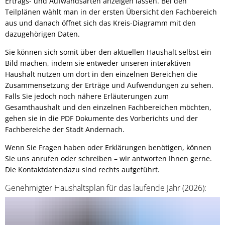
Ertrags- und Aufwandsarten anzeigen lassen. Bei den
Leistungen A-Z
Haushaltspläne
Haushalt
"Smarte" Bahnhofstraße
Teilplänen wählt man in der ersten Übersicht den Fachbereich
Interaktiver Haushaltsplan
aus und danach öffnet sich das Kreis-Diagramm mit den
Rats- und Bürgerinfosystem
Sportha
Impressum
Sport und Bäder
dazugehörigen Daten.
Sportpl
Schaden melden
Eich
Sie können sich somit über den aktuellen Haushalt selbst ein
Leitbild
Stadtteile
Freibad
Bild machen, indem sie entweder unseren interaktiven
Kell
Schiedsamt
St. Ama
Haushalt nutzen um dort in den einzelnen Bereichen die
Oberbürgermeister
Partnerstädte
Hallen
Miesen
Zusammensetzung der Erträge und Aufwendungen zu sehen.
Dimona
Straßenbau: Wiederkehrender Beitrag
Falls Sie jedoch noch nähere Erläuterungen zum
Stadtrat
Öffentliche Bekanntmachungen
Politik
Named
Gesamthaushalt und den einzelnen Fachbereichen möchten,
Ekeren
Ortsbeir
Wahlen
gehen sie in die PDF Dokumente des Vorberichts und der
Satzungen
Ortsrecht/Bauleitpläne
Stocker
Fachbereiche der Stadt Andernach.
Ortsbeir
Polizei- und sonstige Vero
Zulassungsstelle
Zella-Me
Sitzungstermine
Wenn Sie Fragen haben oder Erklärungen benötigen, können
Ortsbei
Zweckvereinbarungen, Ver
Sie uns anrufen oder schreiben – wir antworten Ihnen gerne.
Farnha
Öffnungszeiten
Ortsbei
Stellenausschreibungen
Die Kontaktdatendazu sind rechts aufgeführt.
Bebauungspläne und Fläch
Aussch
Genehmigter Haushaltsplan für das laufende Jahr (2026):
Sonstige Satzungen nach 
Aufsich
Veränderungssperren
Beiräte