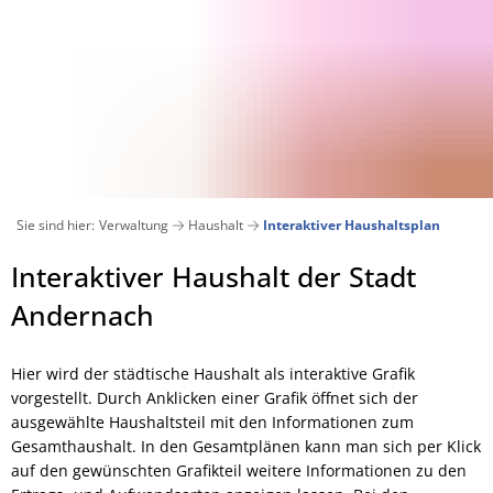
Aktuelles
Bürgerservice
Verwaltung
Stadt
Veranstaltungskalender
Ämter und Abteilungen von A-Z
Suchen
Pressemitteilungen 2026
Bankverbindungen
Wiege 
Ausschreibungen
Andernach geschichtlich
Sie sind hier:
Verwaltung
Haushalt
Interaktiver Haushaltsplan
Archiv Pressemitteilungen 2025
Bürgerbüro
Stadtentwicklung und Wohn
Bauen und Wohnen
Andernach in Zahlen
Interaktiver
Interaktiver Haushalt der Stadt
Bauen
Verkehrsbehinderungen
Digitales Rathaus
Klimasc
Bauleitpläne im Verfahren
Essbare Stadt
Haushaltsplan
Andernach
städt. Grundstücksangebote
E-Rechnung
Beigeordnete
Gesellschaft und Soziales
Lärmaktionsplan
Hier wird der städtische Haushalt als interaktive Grafik
Grünschnitt / Umweltmobil
vorgestellt. Durch Anklicken einer Grafik öffnet sich der
Bebauungspläne/Flächennu
Bürgermeister
Kinder, Jugend und Familie
ausgewählte Haushaltsteil mit den Informationen zum
Energieberatung
Gesamthaushalt. In den Gesamtplänen kann man sich per Klick
Krisenmanagement
Datenschutz
Medizinische Versorgung
auf den gewünschten Grafikteil weitere Informationen zu den
Kommunale Wärmeplanung