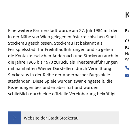
Rats- und Bürgerinfosystem
Leitbild
Schaden melden
Oberbürgermei
Eine weitere Partnerstadt wurde am 27. Juli 1984 mit der
P
Schiedsamt
Öffentliche B
in der Nähe von Wien gelegenen österreichischen Stadt
C
Stockerau geschlossen. Stockerau ist bekannt als
Straßenbau: Wiederkehrender Beitrag
Ortsrecht/Baul
K
Festspielsstadt für Freiluftaufführungen und so gehen
H
die Kontakte zwischen Andernach und Stockerau auch in
La
Wahlen
Sitzungstermin
5
die Jahre 1966 bis 1970 zurück, als Theateraufführungen
Al
mit namhaften Wiener Darstellern durch Vermittlung
Zulassungsstelle
Stellenausschr
Stockeraus in der Reihe der Andernacher Burgspiele
stattfanden. Diese Spiele wurden zwar eingestellt, die
Öffnungszeiten
Beziehungen bestanden aber fort und wurden
schließlich durch eine offizielle Vereinbarung bekräftigt.
Website der Stadt Stockerau