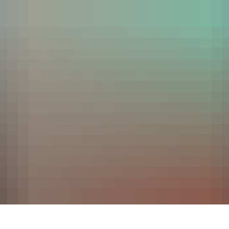
Aktuelles
Bürgerservice
Verwaltun
Veranstaltungskalender
Ämter und Abteilungen von A-Z
Ausschreibung
Pressemitteilungen 2026
Bankverbindungen
Bauen und Wo
Archiv Pressemitteilungen 2025
Bürgerbüro
Bauleitpläne im
Verkehrsbehinderungen
Digitales Rathaus
Beigeordnete
E-Rechnung
Bürgermeister
Grünschnitt / Umweltmobil
Datenschutz
Krisenmanagement
Haushalt
Leistungen A-Z
Impressum