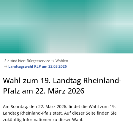
Aktuelles
Bürgerservice
Verwaltung
Stadt
Veranstaltungskalender
Ämter und Abteilungen von A-Z
Suchen
Pressemitteilungen 2026
Bankverbindungen
Wiege 
Ausschreibungen
Andernach geschichtlich
Sie sind hier:
Bürgerservice
Wahlen
Archiv Pressemitteilungen 2025
Bürgerbüro
Landtagswahl RLP am 22.03.2026
Stadtentwicklung und Wohn
Bauen und Wohnen
Andernach in Zahlen
Bauen
Landtagswahl
Wahl zum 19. Landtag Rheinland-
Verkehrsbehinderungen
Digitales Rathaus
Klimasc
Bauleitpläne im Verfahren
Essbare Stadt
städt. Grundstücksangebote
RLP
Pfalz am 22. März 2026
E-Rechnung
Beigeordnete
Gesellschaft und Soziales
Lärmaktionsplan
am
Am Sonntag, den 22. März 2026, findet die Wahl zum 19.
Grünschnitt / Umweltmobil
Bebauungspläne/Flächennu
22.03.2026
Bürgermeister
Kinder, Jugend und Familie
Landtag Rheinland-Pfalz statt. Auf dieser Seite finden Sie
Energieberatung
zukünftig Informationen zu dieser Wahl.
Krisenmanagement
Datenschutz
Medizinische Versorgung
Kommunale Wärmeplanung