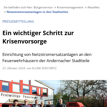
Sie befinden sich hier:
Bürgerservice
Krisenmanagement
Aktuelles
Netzstromersatzanlagen in den Stadtteilen
Aktuelles
Bürgerservice
PRESSEMITTEILUNG
Verwaltung
Stadt
Ein wichtiger Schritt zur
Veranstaltungskalender
Ämter und Abteilungen von A-Z
Krisenvorsorge
Suchen
Pressemitteilungen 2026
Bankverbindungen
Wiege 
Ausschreibungen
Andernach geschichtlich
Archiv Pressemitteilungen 2025
Bürgerbüro
Einrichtung von Netzstromersatzanlagen an den
Stadtentwicklung und Wohn
Bauen und Wohnen
Andernach in Zahlen
Feuerwehrhäusern der Andernacher Stadtteile
Bauen
Verkehrsbehinderungen
Digitales Rathaus
Klimasc
Bauleitpläne im Verfahren
Essbare Stadt
25. Oktober 2024
von
ELLINE KOECKRITZ
städt. Grundstücksangebote
E-Rechnung
Beigeordnete
Gesellschaft und Soziales
Lärmaktionsplan
Grünschnitt / Umweltmobil
Bebauungspläne/Flächennu
Bürgermeister
Kinder, Jugend und Familie
Energieberatung
Krisenmanagement
Datenschutz
Medizinische Versorgung
Kommunale Wärmeplanung