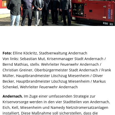
Leistungen A-Z
Haushaltspläne
Haushalt
"Smarte" Bahnhofstraße
Interaktiver Haushaltsplan
Rats- und Bürgerinfosystem
Sportha
Impressum
Sport und Bäder
Sportpl
Schaden melden
Eich
Leitbild
Stadtteile
Freibad
Kell
Schiedsamt
St. Ama
Oberbürgermeister
Partnerstädte
Hallen
Miesen
Dimona
Straßenbau: Wiederkehrender Beitrag
Stadtrat
Öffentliche Bekanntmachungen
Politik
Named
Foto:
Elline Köckritz, Stadtverwaltung Andernach
Ekeren
Ortsbeir
Von links: Sebastian Mut, Krisenmanager Stadt Andernach /
Wahlen
Satzungen
Ortsrecht/Bauleitpläne
Stocker
Bernd Mathias, stellv. Wehrleiter Feuerwehr Andernach /
Ortsbeir
Christian Greiner, Oberbürgermeister Stadt Andernach / Frank
Polizei- und sonstige Vero
Zulassungsstelle
Zella-Me
Sitzungstermine
Müller, Hauptbrandmeister Löschzug Miesenheim / Oliver
Ortsbei
Zweckvereinbarungen, Ver
Becker, Hauptbrandmeister Löschzug Miesenheim / Markus
Farnha
Öffnungszeiten
Ortsbei
Stellenausschreibungen
Schenkel, Wehrleiter Feuerwehr Andernach
Bebauungspläne und Fläch
Aussch
Andernach.
Im Zuge einer umfassenden Strategie zur
Sonstige Satzungen nach 
Krisenvorsorge werden in den vier Stadtteilen von Andernach,
Aufsich
Veränderungssperren
Eich, Kell, Miesenheim und Namedy Netzstromersatzanlagen
Beiräte
installiert. Diese Maßnahme soll sicherstellen, dass die