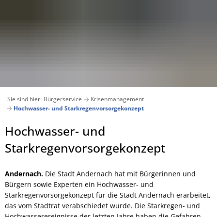
Aktuelles
Bürgerservice
Verwaltung
Stadt
Veranstaltungskalender
Ämter und Abteilungen von A-Z
Suchen
Pressemitteilungen 2026
Bankverbindungen
Wiege 
Ausschreibungen
Andernach geschichtlich
Sie sind hier:
Bürgerservice
Krisenmanagement
Archiv Pressemitteilungen 2025
Bürgerbüro
Hochwasser- und Starkregenvorsorgekonzept
Stadtentwicklung und Wohn
Bauen und Wohnen
Andernach in Zahlen
Bauen
Hochwasser-
Hochwasser- und
Verkehrsbehinderungen
Digitales Rathaus
Klimasc
Bauleitpläne im Verfahren
Essbare Stadt
städt. Grundstücksangebote
und
Starkregenvorsorgekonzept
E-Rechnung
Beigeordnete
Gesellschaft und Soziales
Lärmaktionsplan
Starkregenvorsorgekonzept
Andernach.
Die Stadt Andernach hat mit Bürgerinnen und
Grünschnitt / Umweltmobil
Bebauungspläne/Flächennu
Bürgermeister
Kinder, Jugend und Familie
Bürgern sowie Experten ein Hochwasser- und
Energieberatung
Starkregenvorsorgekonzept für die Stadt Andernach erarbeitet,
Krisenmanagement
Datenschutz
Medizinische Versorgung
das vom Stadtrat verabschiedet wurde. Die Starkregen- und
Kommunale Wärmeplanung
Hochwasserereignisse der letzten Jahre haben die Gefahren