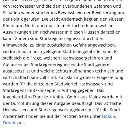
Leistungen A-Z
Haushaltspläne
Haushalt
"Smarte" Bahnhofstraße
von Hochwasser und die damit verbundenen Gefahren und
Schäden wieder stärker ins Bewusstsein der Bevölkerung und
Interaktiver Haushaltsplan
Rats- und Bürgerinfosystem
Sportha
Impressum
Sport und Bäder
der Politik gerufen. Die Stadt Andernach liegt an den Flüssen
Rhein und Nette und musste mehrfach erleben, welche
Sportpl
Schaden melden
Eich
Leitbild
Stadtteile
Auswirkungen ein Hochwasser in diesen Flüssen darstellen
Freibad
kann. Zudem sind Starkregenereignisse durch den
Kell
Schiedsamt
St. Ama
Oberbürgermeister
Partnerstädte
Klimawandel zu einer zusätzlichen Gefahr angewachsen,
Hallen
Miesen
wodurch auch hoch gelegene Stadtteile gefährdet sind. Es
Dimona
Straßenbau: Wiederkehrender Beitrag
Stadtrat
stellt sich die Frage, welchen Hochwassergefahren und
Öffentliche Bekanntmachungen
Politik
Named
Ekeren
Abflüssen bei Starkregenereignissen die Stadt generell
Ortsbeir
Wahlen
Satzungen
ausgesetzt ist und welche Schutzmaßnahmen technisch und
Ortsrecht/Bauleitpläne
Stocker
Ortsbeir
wirtschaftlich sinnvoll sind. Zur Klärung dieser Fragestellung
Polizei- und sonstige Vero
Zulassungsstelle
Zella-Me
wurden für die einzelnen Stadtviertel Hochwasser- und
Sitzungstermine
Ortsbei
Starkregenschutzkonzepte in Auftrag gegeben. Das
Zweckvereinbarungen, Ver
Farnha
Öffnungszeiten
Ingenieurbüro Francke + Knittel GmbH aus Mainz wurde mit
Ortsbei
Stellenausschreibungen
Bebauungspläne und Fläch
der Durchführung dieser Aufgabe beauftragt. Das „Örtliche
Aussch
Hochwasser- und Starkregenvorsorgekonzept“ für die Stadt
Sonstige Satzungen nach 
Andernach finden Sie auf der rechten Seite unter
Links &
Aufsich
Veränderungssperren
Downloads
.
Beiräte