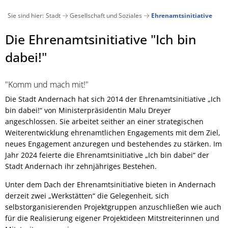
Sie sind hier:
Stadt
Gesellschaft und Soziales
Ehrenamtsinitiative
Aktuelles
Bürgerservice
Ehrenamtsinitiative
Die Ehrenamtsinitiative "Ich bin
dabei!"
Verwaltung
Stadt
Veranstaltungskalender
Ämter und Abteilungen von A-Z
"Komm und mach mit!"
Suchen
Pressemitteilungen 2026
Bankverbindungen
Wiege 
Ausschreibungen
Andernach geschichtlich
Die Stadt Andernach hat sich 2014 der Ehrenamtsinitiative „Ich
bin dabei!“ von Ministerpräsidentin Malu Dreyer
Archiv Pressemitteilungen 2025
Bürgerbüro
Stadtentwicklung und Wohn
Bauen und Wohnen
Andernach in Zahlen
angeschlossen. Sie arbeitet seither an einer strategischen
Weiterentwicklung ehrenamtlichen Engagements mit dem Ziel,
Bauen
Verkehrsbehinderungen
Digitales Rathaus
Klimasc
Bauleitpläne im Verfahren
Essbare Stadt
neues Engagement anzuregen und bestehendes zu stärken. Im
städt. Grundstücksangebote
Jahr 2024 feierte die Ehrenamtsinitiative „Ich bin dabei“ der
E-Rechnung
Beigeordnete
Gesellschaft und Soziales
Stadt Andernach ihr zehnjähriges Bestehen.
Lärmaktionsplan
Grünschnitt / Umweltmobil
Unter dem Dach der Ehrenamtsinitiative bieten in Andernach
Bebauungspläne/Flächennu
Bürgermeister
Kinder, Jugend und Familie
derzeit zwei „Werkstätten“ die Gelegenheit, sich
Energieberatung
Krisenmanagement
selbstorganisierenden Projektgruppen anzuschließen wie auch
Datenschutz
Medizinische Versorgung
für die Realisierung eigener Projektideen Mitstreiterinnen und
Kommunale Wärmeplanung