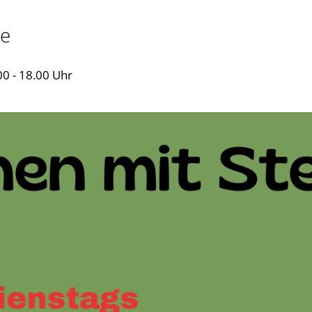
Rats- und Bürgerinfosystem
Leitbild
e
Schaden melden
Oberbürgermei
0 - 18.00 Uhr
Schiedsamt
Öffentliche B
Straßenbau: Wiederkehrender Beitrag
Ortsrecht/Baul
La
Wahlen
Sitzungstermin
Al
Zulassungsstelle
Stellenausschr
Öffnungszeiten