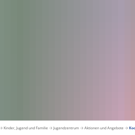
Aktuelles
Bürgerservice
Verwaltun
Veranstaltungskalender
Ämter und Abteilungen von A-Z
Ausschreibung
Pressemitteilungen 2026
Bankverbindungen
Bauen und Wo
Archiv Pressemitteilungen 2025
Bürgerbüro
Bauleitpläne im
Verkehrsbehinderungen
Digitales Rathaus
Beigeordnete
E-Rechnung
Bürgermeister
Grünschnitt / Umweltmobil
Datenschutz
Krisenmanagement
Haushalt
Leistungen A-Z
Impressum
Kinder, Jugend und Familie
Jugendzentrum
Aktionen und Angebote
Ko