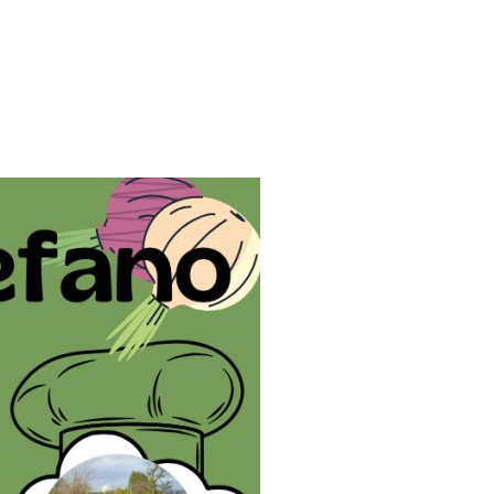
Eich
Stadtteile
Freibad
Kell
St. Amand
ster
Partnerstädte
Hallenbad
Miesenheim
Dimona
Stadtrat
ekanntmachungen
Politik
Namedy
Ekeren
Ortsbeirat Eich
Satzungen
eitpläne
Stockerau
Ortsbeirat Kell
Polizei- und sonstige Verordnungen
Zella-Mehlis
ndtagswahl RLP am 22.03.2026
Wahlhelfer Rückantwort
e
Ortsbeirat Miesenheim
Zweckvereinbarungen, Verbandsordnungen
Farnham
le Wahlergebnisse
Ortsbeirat Namedy
eibungen
Bebauungspläne und Flächennutzungsplan
Ausschüsse
Sonstige Satzungen nach BauGB und LBauO
Aufsichtsräte
Veränderungssperren
Beiräte